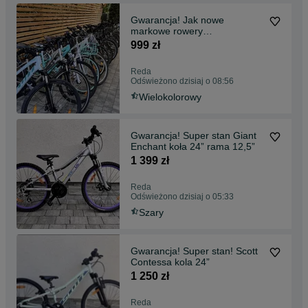
Gwarancja! Jak nowe
markowe rowery
16”,20”,24”26”27,5”,28”29”
999 zł
Reda
Reda
Odświeżono dzisiaj o 08:56
Wielokolorowy
Gwarancja! Super stan Giant
Enchant koła 24” rama 12,5”
1 399 zł
Reda
Odświeżono dzisiaj o 05:33
Szary
Gwarancja! Super stan! Scott
Contessa kola 24”
1 250 zł
Reda