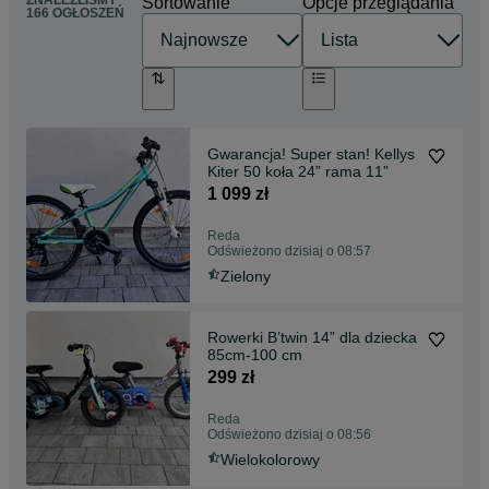
ZNALEŹLIŚMY
Sortowanie
Opcje przeglądania
166 OGŁOSZEŃ
Gwarancja! Super stan! Kellys
Kiter 50 koła 24” rama 11”
1 099 zł
Reda
Odświeżono dzisiaj o 08:57
Zielony
Rowerki B’twin 14” dla dziecka
85cm-100 cm
299 zł
Reda
Odświeżono dzisiaj o 08:56
Wielokolorowy