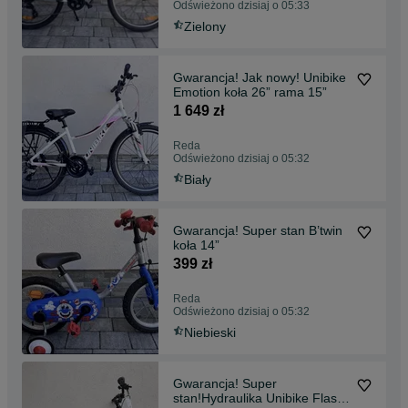
Odświeżono dzisiaj o 05:33
Zielony
Gwarancja! Jak nowy! Unibike
Emotion koła 26” rama 15”
1 649 zł
Reda
Odświeżono dzisiaj o 05:32
Biały
Gwarancja! Super stan B’twin
koła 14”
399 zł
Reda
Odświeżono dzisiaj o 05:32
Niebieski
Gwarancja! Super
stan!Hydraulika Unibike Flash