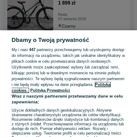
koła 28” rama 17”
1 899 zł
Reda
07 sierpnia 2026
Czarny
Dbamy o Twoją prywatność
Gwarancja! Jak nowy! Giant
ATX koła 26” rama 14”
My i nasi
447
partnerzy przechowujemy lub uzyskujemy dostęp
1 299 zł
do informacji na urządzeniu, takich jak unikalne identyfikatory w
plikach cookie w celu przetwarzania danych osobowych.
Reda
Użytkownik może zaakceptować wybory lub zarządzać nimi,
Odświeżono dnia 07 sierpnia 2026
klikając poniżej lub w dowolnym momencie na stronie polityki
Czerwony
prywatności. Te wybory będą sygnalizowane naszym partnerom
i nie będą miały wpływu na dane przeglądania.
Polityka
cookies,
Polityka Prywatności
Gwarancja! Super stan!
Wraz z naszymi partnerami przetwarzamy dane w celu
Unibike Prime koła 28” rama
zapewnienia:
19”
1 499 zł
Użycie dokładnych danych geolokalizacyjnych. Aktywne
skanowanie charakterystyki urządzenia do celów identyfikacji.
Reda
Rozumienie odbiorców dzięki statystyce lub kombinacji danych
Odświeżono dnia 07 sierpnia 2026
z różnych źródeł. Przechowywanie informacji na urządzeniu lub
Biały
dostęp do nich. Pomiar efektywności reklam. Rozwój i
ulepszanie usług. Tworzenie profili w celu personalizacji treści.